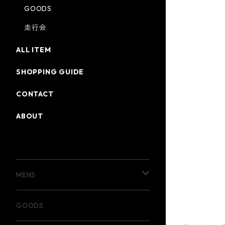
GOODS
走行会
ALL ITEM
SHOPPING GUIDE
CONTACT
ABOUT
CATEGORY
MENS
T-shirt
GOODS