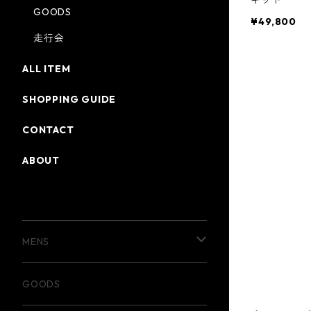
GOODS
¥49,800
走行会
ALL ITEM
SHOPPING GUIDE
CONTACT
ABOUT
CATEGORY
MENS
T-shirt
GOODS