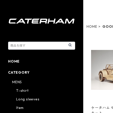
HOME
GOO
HOME
CATEGORY
MENS
T-shirt
Long sleeves
ケータハム 
Item
キット